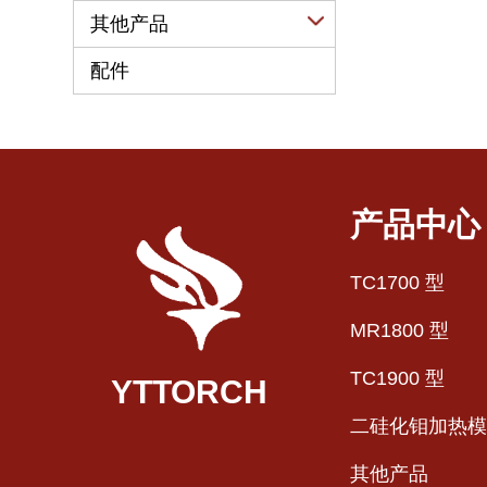
YTHC 型(弧形)
其他产品
特殊气氛专用型
平面型
二硅化钼鼓泡管
配件
二硅化钼热电偶保护管
二硅化钼粉
产品中心
TC1700 型
MR1800 型
TC1900 型
YTTORCH
二硅化钼加热模
其他产品