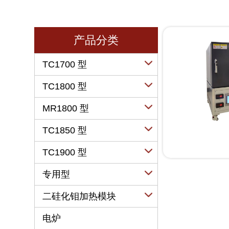
产品分类
TC1700 型
U 形
TC1800 型
W 形
U 形
MR1800 型
L 形
W 形
U 形
TC1850 型
I 形
L 形
W 形
螺旋形
U 形
TC1900 型
I 形
L 形
其他形状
W 形
螺旋形
U 形
专用型
I 形
L 形
其他形状
L 形
螺旋形
扩散炉专用型
二硅化钼加热模块
I 形
I 形
其他形状
烤瓷牙专用型
螺旋形
YTMU 型(螺旋形)
电炉
ITO专用型
其他形状