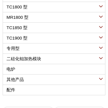
U 形
TC1800 型
W 形
U 形
MR1800 型
L 形
W 形
U 形
TC1850 型
I 形
L 形
W 形
螺旋形
U 形
TC1900 型
I 形
L 形
其他形状
W 形
螺旋形
U 形
专用型
I 形
L 形
其他形状
L 形
螺旋形
扩散炉专用型
二硅化钼加热模块
I 形
I 形
其他形状
烤瓷牙专用型
螺旋形
YTMU 型(螺旋形)
电炉
ITO专用型
其他形状
YTHC 型(弧形)
其他产品
特殊气氛专用型
平面型
二硅化钼鼓泡管
配件
二硅化钼热电偶保护管
二硅化钼粉