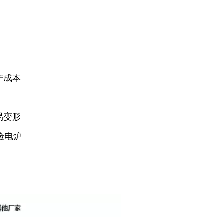
产成本
易变形
验电炉