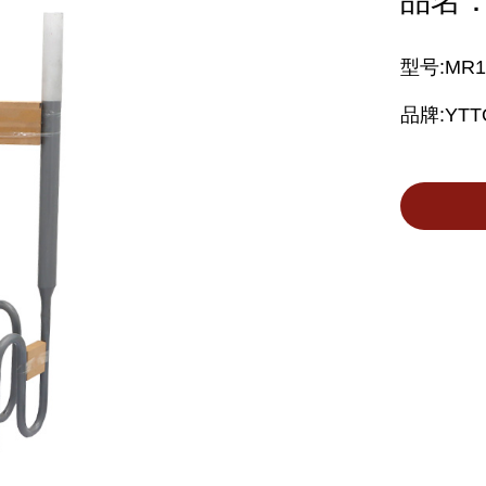
品名
型号:MR1
品牌:YTT