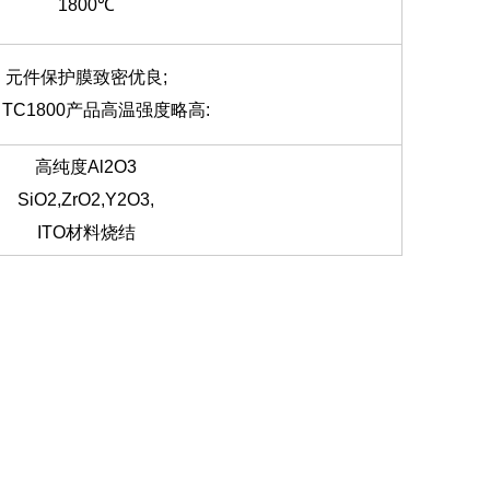
1800℃
元件保护膜致密优良;
 TC1800产品高温强度略高:
高纯度Al2O3
SiO2,ZrO2,Y2O3,
ITO材料烧结