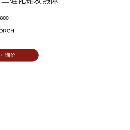
：二硅化钼发热体
800
ORCH
+ 询价