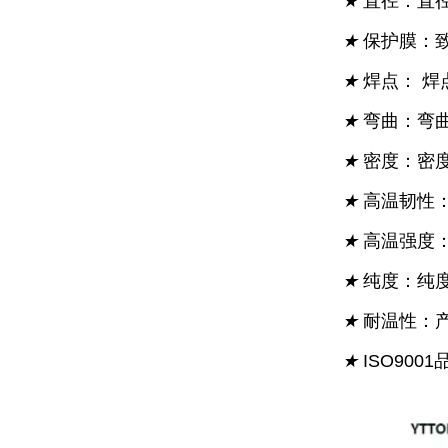
★
直径：直
★
保护膜：
★
焊点： 
★
弯曲：弯
★
密度：密
★
高温韧性
★
高温强度
★
纯度：纯度
★
耐温性：
★
ISO90