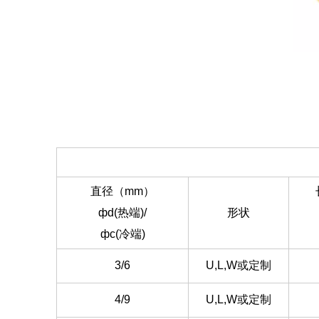
直径（mm）
фd(热端)/
形状
фc(冷端)
3/6
U,L,W或定制
4/9
U,L,W或定制