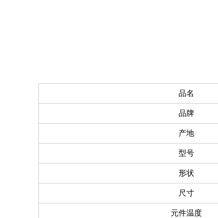
品名
品牌
产地
型号
形状
尺寸
元件温度