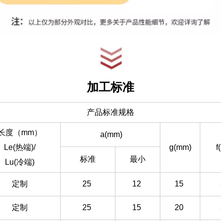
加工标准
产品标准规格
长度（mm）
a(mm)
Le(热端)/
g(mm)
f
标准
最小
Lu(冷端)
定制
25
12
15
定制
25
15
20