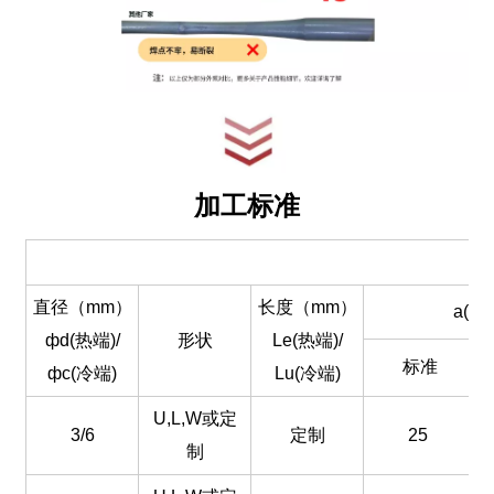
加工标准
直径（mm）
长度（mm）
a(mm
фd(热端)/
形状
Le(热端)/
标准
фc(冷端)
Lu(冷端)
U,L,W或定
3/6
定制
25
制