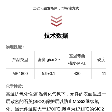
二硅化钼发热体 u 型标注方式
技术数据
物理性能：
室温弯曲
产品类型
密度-g/cm3>
硬度-GP
强度-MPa
MR1800
5.9±0.1
430
11.5
化学性质:
高温抗氧化性:高温氧化气氛下，元件的表面生成一
层致密的石英(SiO2)保护层以防止MoSi2继续氧
化。当元件温度大于1700℃,熔点为1710℃的SiO2