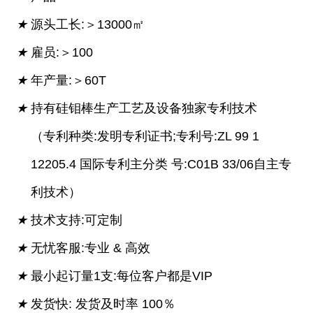
★
源头工长:＞13000㎡
★
雇员:＞100
★
年产量:＞60T
★
持有硅钼棒生产工艺及设备独家专利技术
（专利种类:发明专利证书;专利号:ZL 99 1
12205.4 国际专利主分类 号:C01B 33/06自主专
利技术）
★
技术支持:可定制
★
无忧客服:专业 & 高效
★
最小起订量1支:每位客户都是VIP
★
发货快: 发货及时率 100％